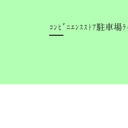
ｺﾝﾋﾞﾆｴﾝｽｽﾄｱ駐車場