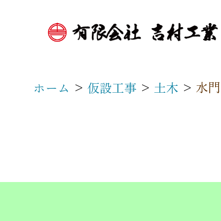
>
>
>
水門
ホーム
仮設工事
土木