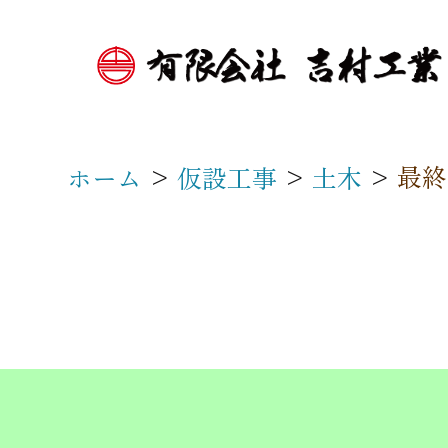
>
>
>
最終
ホーム
仮設工事
土木