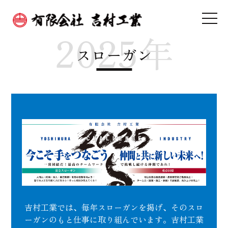
2025年
スローガン
吉村工業では、毎年スローガンを掲げ、そのスロ
ーガンのもと仕事に取り組んでいます。吉村工業