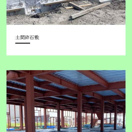
土間砕石敷