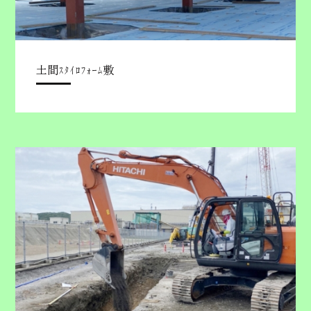
土間ｽﾀｲﾛﾌｫｰﾑ敷