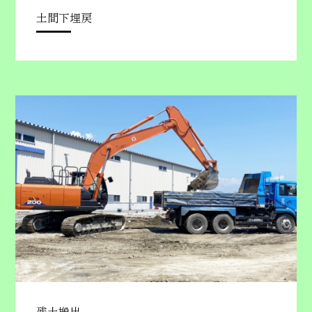
土間下埋戻
残土搬出