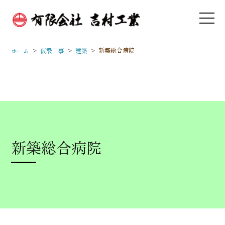
>
>
>
新築総合病院
ホーム
仮設工事
建築
新築総合病院